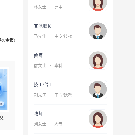
林女士
·
高中
其他职位
马先生
·
中专/技校
80金币)
教师
俞女士
·
本科
技工/普工
胡先生
·
中专/技校
教师
息
刘女士
·
大专