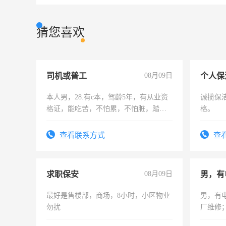
猜您喜欢
司机或普工
08月09日
个人保
本人男，28.有c本，驾龄5年，有从业资
诚揽保
格证，能吃苦，不怕累，不怕脏，踏
格。
实，需求稳定工作一份，保险不干
查看联系方式
查
求职保安
08月09日
男，有
最好是售楼部，商场，8小时，小区物业
男，有
勿扰
厂维修
上，枣