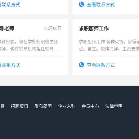
频，培训手机拍摄剪辑，教你
看联系方式
查看联系方式
音！你也可以成为拍摄达人！
成为拍摄达人！
导老师
08月08日
求职厨师工作
教育经验，曾在学校任职班主任
求职厨师工作 各种火锅。家常
教师，也在辅导机构担任辅导教
点。食堂。烧烤海鲜，工资要求6
周一至周五辅导老师的工作
上
看联系方式
查看联系方式
信息
招聘资讯
发布简历
企业入驻
会员中心
法律申明
们