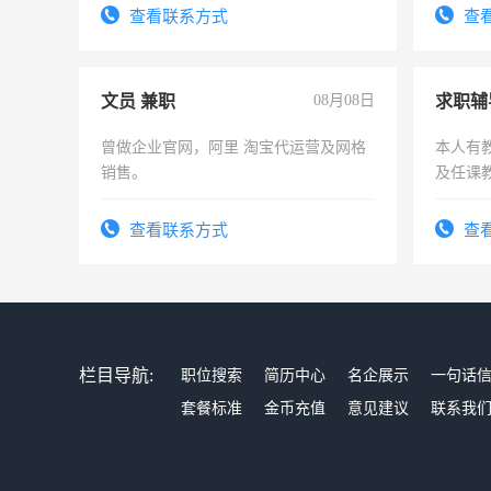
电话
查看联系方式
查
文员 兼职
08月08日
求职辅
曾做企业官网，阿里 淘宝代运营及网格
本人有
销售。
及任课
师，求
查看联系方式
查
栏目导航:
职位搜索
简历中心
名企展示
一句话
套餐标准
金币充值
意见建议
联系我