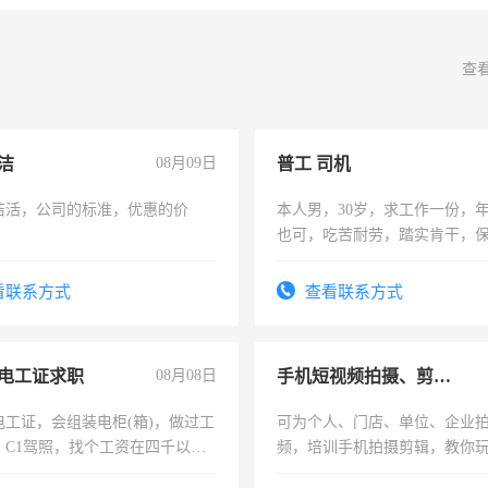
查
洁
08月09日
普工 司机
洁活，公司的标准，优惠的价
本人男，30岁，求工作一份，
也可，吃苦耐劳，踏实肯干，
勿扰
看联系方式
查看联系方式
电工证求职
08月08日
手机短视频拍摄、剪辑、抖音快手
电工证，会组装电柜(箱)，做过工
可为个人、门店、单位、企业
；C1驾照，找个工资在四千以
频，培训手机拍摄剪辑，教你
强县以外需要有住宿，保险勿扰
可为个人、门店、单位、企业